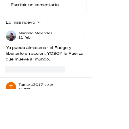
Litio - Día 12 - Piscis
Litio - Día 11 -
Escribir un comentario...
Lo más nuevo
Marcelo Melendez
11 feb
Yo puedo almacenar el Fuego y 
liberarlo en acción. YOSOY la F
uerza 
que mueve al mundo.
Me gusta
Reaccionar
Tamara2017 ttrer
11 feb
Gracias ☺️❤️
Me gusta
Reaccionar
Yzahza