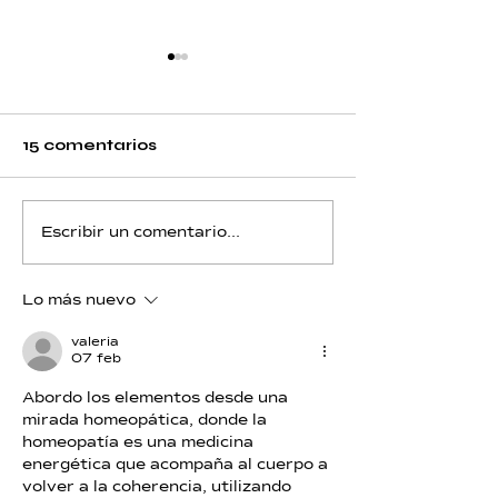
15 comentarios
Litio - Día 12 - Piscis
Litio - Día 11 -
Escribir un comentario...
Lo más nuevo
valeria
07 feb
Abordo los elementos desde una 
mirada homeopática, donde la 
homeopatía es una medicina 
energética que acompaña al cuerpo a 
volver a la coherencia, utilizando 