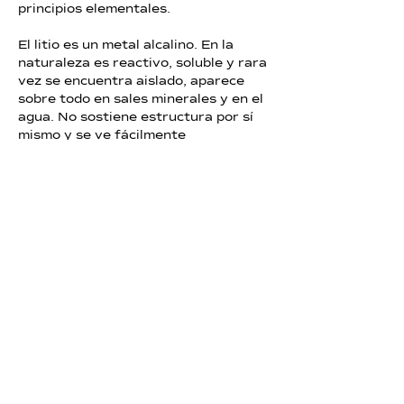
principios elementales.
El litio es un metal alcalino. En la 
naturaleza es reactivo, soluble y rara 
vez se encuentra aislado, aparece 
sobre todo en sales minerales y en el 
agua. No sostiene estructura por sí 
mismo y se ve fácilmente 
influenciado por su entorno. El litio 
necesita equilibrio y contención para 
mantenerse estable; sin ellos, se…
Mostrar más
Me gusta
Reaccionar
Marcelo Melendez
07 feb
YoSoy la chispa que se esconde en la 
piedra. YoSoy la piedra que contiene 
el fuego. YoSoy e
nergía cósmica 