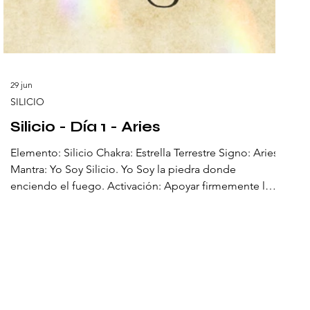
29 jun
SILICIO
Silicio - Día 1 - Aries
Elemento: Silicio Chakra: Estrella Terrestre Signo: Aries
Mantra: Yo Soy Silicio. Yo Soy la piedra donde
enciendo el fuego. Activación: Apoyar firmemente los
talones sobre el suelo. El Silicio es la piedra, el hueso
de la Tierra, la base silenciosa sobre la cual todo se
edifica. Su nombre viene del pedernal, esa roca dura
que en la antigüedad daba chispas al ser golpeada,
encendiendo los primeros fuegos humanos. En él se
encuentra la paradoja de lo simple y lo eterno: la roca