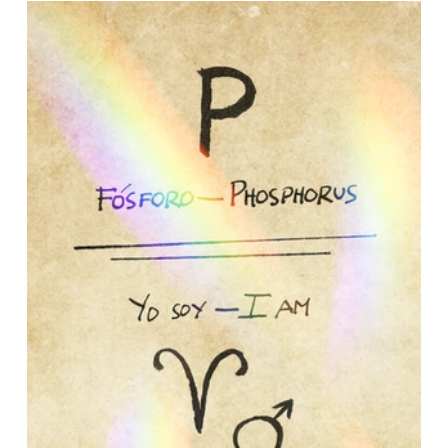
Aluminio
Silicio
Fosforo
Azufre