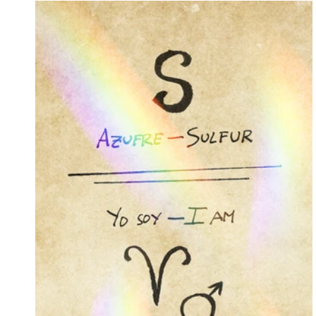
Flúor
Sodio
Neón
Magnesio