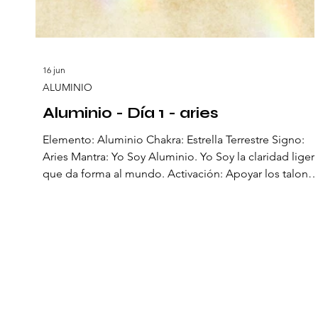
16 jun
ALUMINIO
Aluminio - Día 1 - aries
Elemento: Aluminio Chakra: Estrella Terrestre Signo:
Aries Mantra: Yo Soy Aluminio. Yo Soy la claridad liger
que da forma al mundo. Activación: Apoyar los talone
firmemente sobre la tierra y respirar profundo. El
primer día del Aluminio nos lleva a la raíz mineral de la
Tierra. Su nombre proviene del alumen, el alumbre, sa
amarga usada desde la antigüedad como purificador.
Es claridad que emerge de la piedra, brillo sutil que d
forma sin imponerse. El Aluminio es ligero,