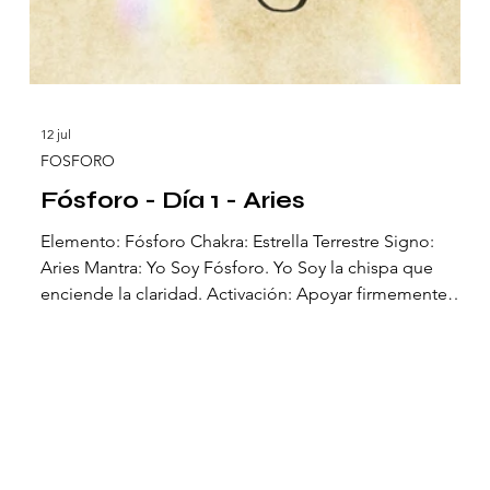
12 jul
FOSFORO
Fósforo - Día 1 - Aries
s
Elemento: Fósforo Chakra: Estrella Terrestre Signo:
Aries Mantra: Yo Soy Fósforo. Yo Soy la chispa que
a
enciende la claridad. Activación: Apoyar firmemente
los talones. El primer día el Fósforo se enciende como
chispa primordial. Su nombre, del griego phōs (luz) y
phoros (portador), significa “el que lleva la luz”. Es la
antorcha escondida en la materia, el fuego secreto que
nunca se apaga y que siempre busca abrirse camino en
la oscuridad. El Fósforo nos recuerda que la vida