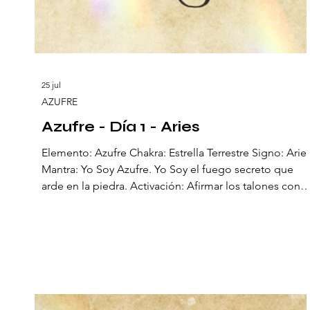
25 jul
AZUFRE
Azufre - Día 1 - Aries
Elemento: Azufre Chakra: Estrella Terrestre Signo: Arie
Mantra: Yo Soy Azufre. Yo Soy el fuego secreto que
arde en la piedra. Activación: Afirmar los talones contr
el suelo y respirar profundo. El primer día, el Azufre
desciende como fuego secreto de la Tierra. Desde
tiempos antiguos fue llamado “piedra que arde”,
porque su naturaleza es encender lo que toca. No es
solo mineral: es el eco del corazón volcánico de
nuestro planeta, el aliento ardiente que revela que la
Tierra