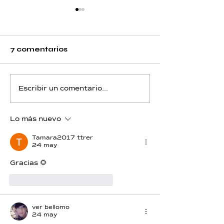
7 comentarios
Sodio - Día 12 - Piscis
Sodio - Día 11 
Escribir un comentario...
Acuario
Lo más nuevo
Tamara2017 ttrer
24 may
Gracias 🌻
Me gusta
Reaccionar
ver bellomo
24 may