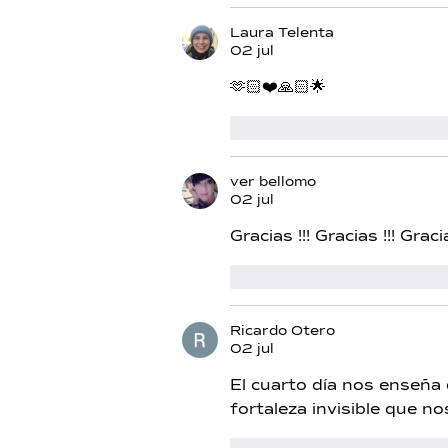
Laura Telenta
02 jul
🫶🏻❤️🙏🏻🌟
Me gusta
Reacciona
ver bellomo
02 jul
Gracias !!! Gracias !!! Gracia
Me gusta
Reacciona
Ricardo Otero
02 jul
El cuarto día nos enseña 
fortaleza invisible que n