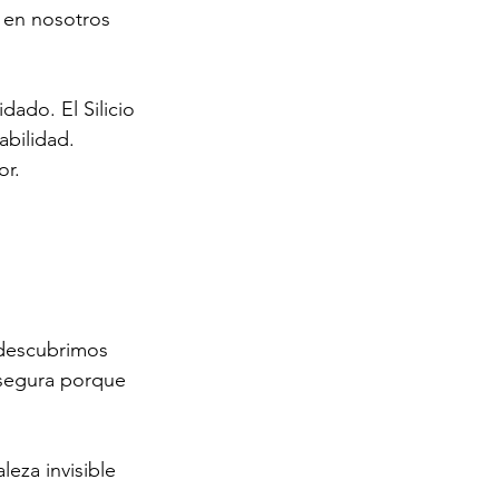
a en nosotros 
ado. El Silicio 
abilidad. 
or.
 descubrimos 
 segura porque 
eza invisible 