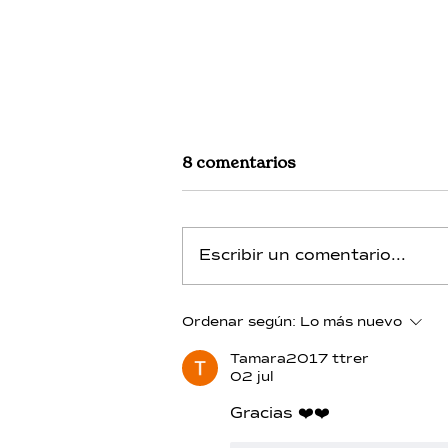
8 comentarios
Escribir un comentario...
Silicio - Día 13 - Integracion
Ordenar según:
Lo más nuevo
Tamara2017 ttrer
02 jul
Gracias ❤️❤️