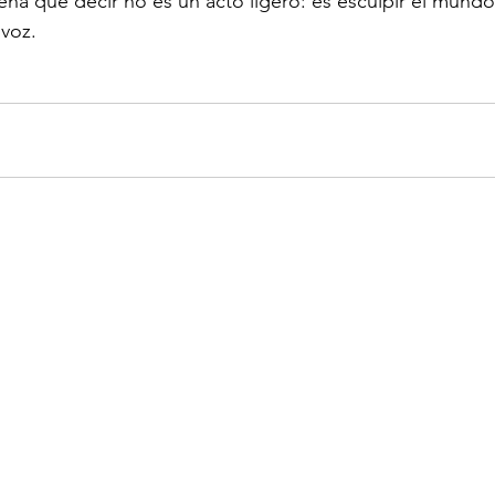
seña que decir no es un acto ligero: es esculpir el mundo
 voz.