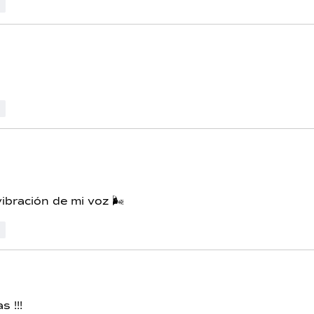
r
r
ibración de mi voz 🌬️
r
s !!! 