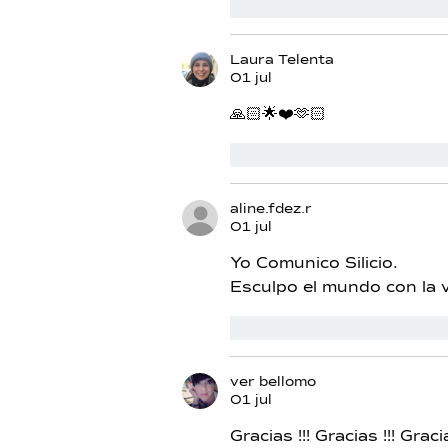
Me gusta
Reacciona
Laura Telenta
01 jul
🙏🏻🌟❤️🫶🏻
Me gusta
Reacciona
aline.fdez.r
01 jul
Yo Comunico Silicio.
Esculpo el mundo con la v
Me gusta
Reacciona
ver bellomo
01 jul
Gracias !!! Gracias !!! Gracia