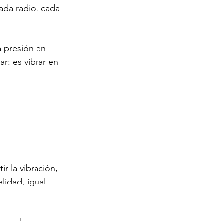
cada radio, cada 
a presión en 
r: es vibrar en 
r la vibración, 
lidad, igual 