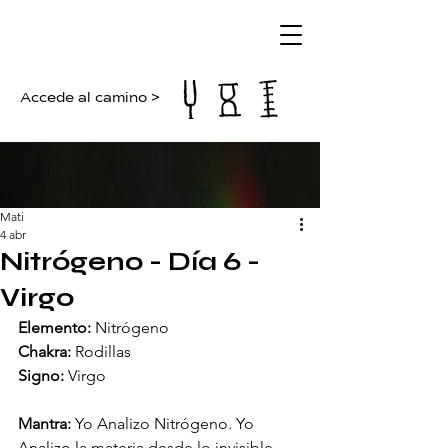
Accede al camino >
Mati
4 abr
Nitrógeno - Día 6 -
Virgo
Elemento:
 Nitrógeno
Chakra:
 Rodillas
Signo:
 Virgo
Mantra:
 Yo Analizo Nitrógeno. Yo 
Analizo la materia desde lo invisible.