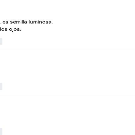
, es semilla luminosa.
 los ojos.
r
r
r