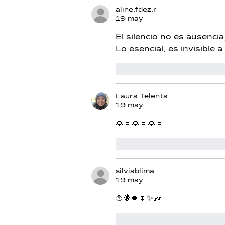
aline.fdez.r
19 may
El silencio no es ausencia
Lo esencial, es invisible a
Me gusta
Reacciona
Laura Telenta
19 may
🙏🏻🙏🏻🙏🏻
Me gusta
Reacciona
silviablima
19 may
⛵️🪻🍀🌷✨️🎶
Me gusta
Reacciona