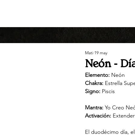
Mati
19 may
Neón - Día
Elemento:
 Neón
Chakra:
 Estrella Sup
Signo:
 Piscis
Mantra:
 Yo Creo Neón
Activación:
 Extender 
El duodécimo día, el