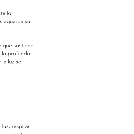
te lo 
: aguarda su 
le que sostiene 
n lo profundo 
la luz se 
luz, respirar 