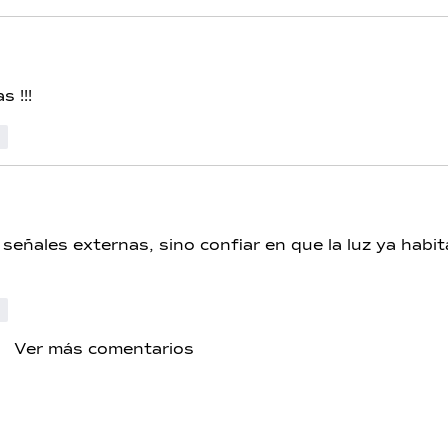
s !!!
r
 señales externas, sino confiar en que la luz ya habit
r
Ver más comentarios