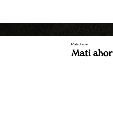
Mati
3 ene
Mati ahor