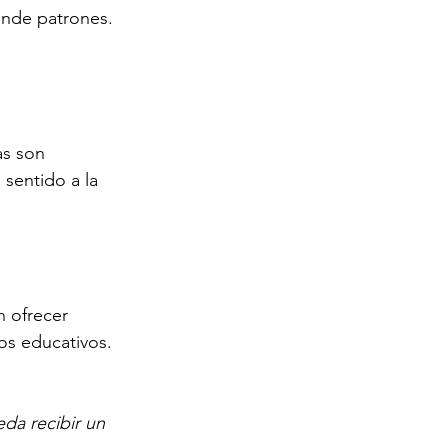
ende patrones. 
as son 
sentido a la 
n ofrecer 
os educativos. 
da recibir un 