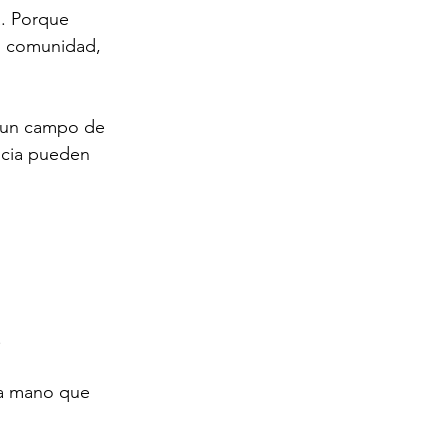
. Porque 
n comunidad, 
o un campo de 
ncia pueden 
.
la mano que 