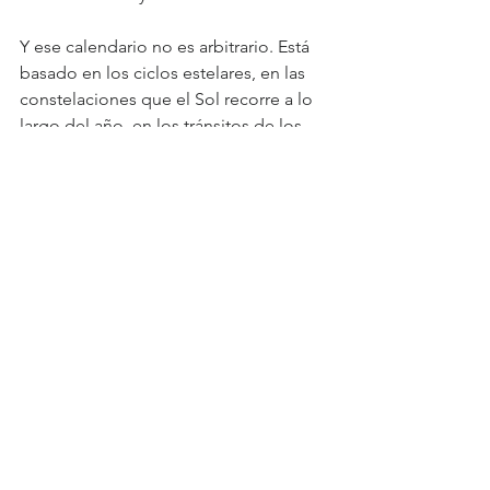
Y ese calendario no es arbitrario. Está 
basado en los ciclos estelares, en las 
constelaciones que el Sol recorre a lo 
largo del año, en los tránsitos de los 
planetas, en las fases de la Luna, en los 
eclipses que marcan puntos de 
quiebre y transformación.
Por eso este año recorreremos el mapa 
de la Tierra a través de sus elementos 
mediante el calendario de su 
transformación en los ciclos estelares 
de constelaciones. Marcaremos pasos 
alquímicos en lunas, soles y eclipses. 
Aprenderemos a leer el tablero. A 
conocer las reglas. A mover nuestras 
fichas con consciencia.