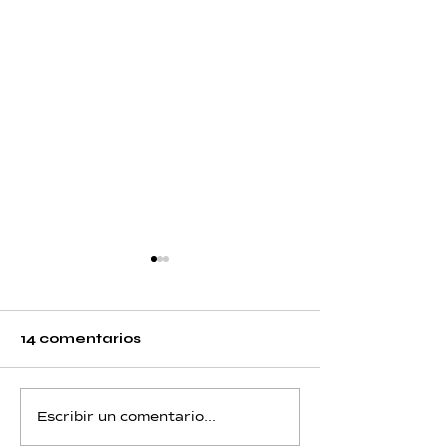
14 comentarios
Litio - Día 11 - Acuario
Litio - Day 10 -
Escribir un comentario...
Capricornio