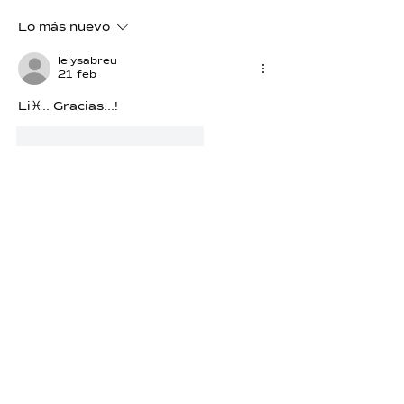
Lo más nuevo
lelysabreu
21 feb
Li♓.. Gracias...!
Me gusta
Reaccionar
Dolores Hernandez
18 feb
Yo creo en lo sutil que sostiene lo 
inmenso 
Me gusta
Reaccionar
susanaunidad
18 feb
Infinito agradecimiento por la 
Oprtunidad !!!