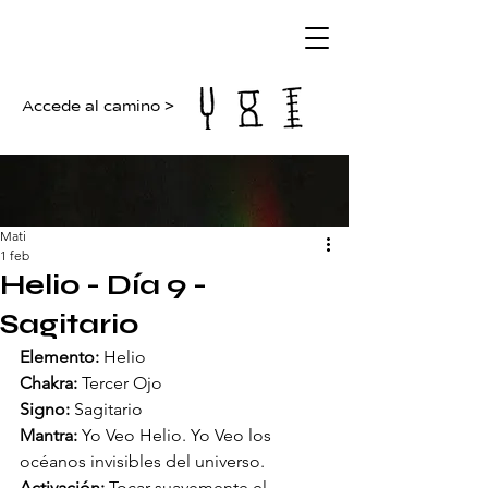
Accede al camino >
Mati
1 feb
Helio - Día 9 -
Sagitario
Elemento:
 Helio
Chakra:
 Tercer Ojo
Signo:
 Sagitario
Mantra:
 Yo Veo Helio. Yo Veo los 
océanos invisibles del universo.
Activación:
 Tocar suavemente el 