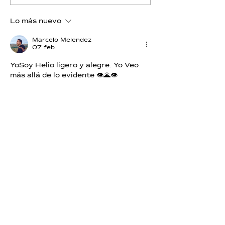
Lo más nuevo
Marcelo Melendez
07 feb
YoSoy Helio
 ligero y alegre. Yo Veo 
más allá de lo evidente 👁🌋👁
Me gusta
Reaccionar
didip guerra
02 feb
YO VEO MI MUNDO INTERINO♐🌀
Me gusta
Reaccionar
Yzahza
02 feb
Aqui Helio nos enseña que hay mares 