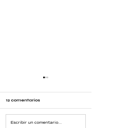
12 comentarios
Helio - Día 12 - Piscis
Helio - Día 11 
Escribir un comentario...