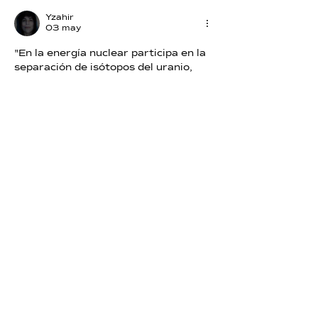
Yzahir
03 may
"En la energía nuclear participa en la 
separación de isótopos del uranio, 
liberando fuerzas que duermen en lo 
profundo de la materia."
Me gusta
Reaccionar
Tamara2017 ttrer
30 abr
Gracias Mati🫂
Me gusta
Reaccionar
lelysabreu
30 abr
F♌ Gracias.!
Me gusta
Reaccionar