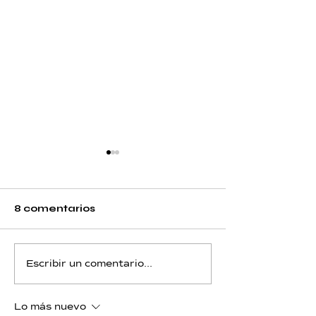
8 comentarios
Flúor - Día 12 - Piscis
Flúor - Día 11 
Escribir un comentario...
Lo más nuevo