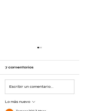
7 comentarios
Flúor - Día 12 - Piscis
Flúor - Día 11 
Escribir un comentario...
Lo más nuevo