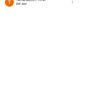
Tamara2017 ttrer
29 abr
🙏🏻😘
Me gusta
Reaccionar
lelysabreu
29 abr
F ♋.. Gracias..!!
Me gusta
Reaccionar
silviablima
28 abr
⛵️🧿💕🍀
Me gusta
Reaccionar
Laura Telenta
28 abr