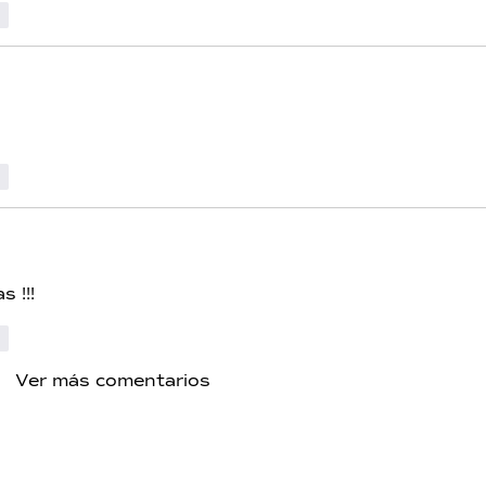
r
r
s !!! 
r
Ver más comentarios