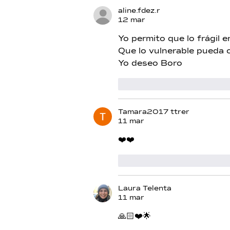
aline.fdez.r
12 mar
Yo permito que lo frágil e
Que lo vulnerable pueda c
Yo deseo Boro
Me gusta
Reacciona
Tamara2017 ttrer
11 mar
❤️❤️
Me gusta
Reacciona
Laura Telenta
11 mar
🙏🏻❤️🌟