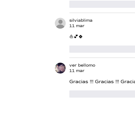
Me gusta
Reacciona
silviablima
11 mar
⛵💕🍀
Me gusta
Reacciona
ver bellomo
11 mar
Gracias !!! Gracias !!! Gracia
Me gusta
Reacciona