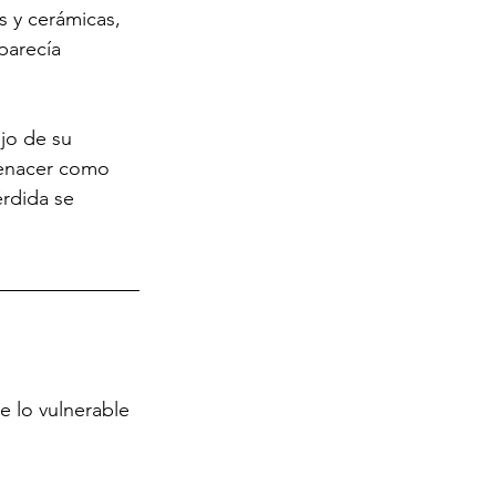
 y cerámicas, 
parecía 
jo de su 
renacer como 
érdida se 
e lo vulnerable 