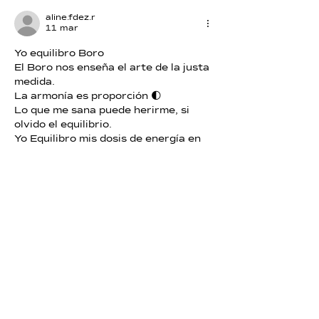
aline.fdez.r
11 mar
Yo equilibro Boro
El Boro nos enseña el arte de la justa 
medida.
La armonía es proporción 🌓
Lo que me sana puede herirme, si 
olvido el equilibrio.
Yo Equilibro mis dosis de energía en 
armonía.
Siento la balanza viva en el centro 
del Ser, sosteniendo el pulso de lo 
justo ⚖️
Me gusta
Reaccionar
ver bellomo
11 mar
Gracias !!! Gracias !!! Gracias !!! 