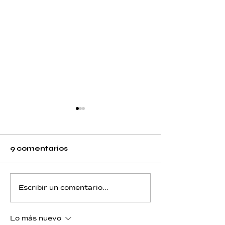
9 comentarios
Boro - Día 12 - Piscis
Boro - Día 11 
Escribir un comentario...
Lo más nuevo