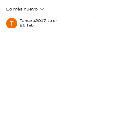
Lo más nuevo
Tamara2017 ttrer
26 feb
Gracias!!
Me gusta
Reaccionar
lelysabreu
26 feb
Be ♎... Gracias..!!
Me gusta
Reaccionar
yolandasiabatto
25 feb
🩵
Me gusta
Reaccionar