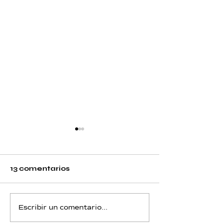
13 comentarios
Berilio - Día 12 - Piscis
Berilio - Día 11 
Escribir un comentario...
Acuario