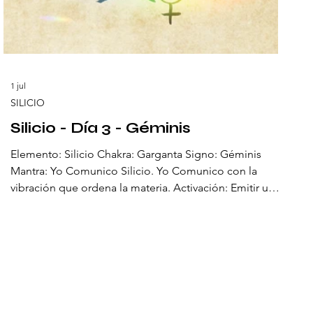
1 jul
SILICIO
Silicio - Día 3 - Géminis
Elemento: Silicio Chakra: Garganta Signo: Géminis
Mantra: Yo Comunico Silicio. Yo Comunico con la
vibración que ordena la materia. Activación: Emitir un
sonido breve y sentir la vibración. El tercer día el Silicio
habla. En el cuarzo piezoeléctrico, la presión se
convierte en vibración y la vibración en sonido. Es la
voz de la Tierra hecha geometría. Cada reloj, cada
radio, cada onda que viaja en silencio lleva su firma.
Géminis lo recibe como mensajero. El Silicio convierte