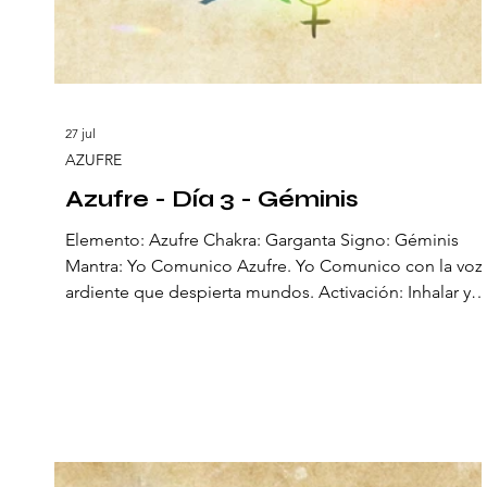
27 jul
AZUFRE
Azufre - Día 3 - Géminis
Elemento: Azufre Chakra: Garganta Signo: Géminis
Mantra: Yo Comunico Azufre. Yo Comunico con la voz
ardiente que despierta mundos. Activación: Inhalar y
soltar un sonido breve. El tercer día, el Azufre se
convierte en voz. Durante las erupciones volcánicas, s
humo denso y ardiente fue llamado “la voz del
infierno”: un recordatorio de que la Tierra también
habla, a veces con rugido, a veces con susurro. En
Géminis se transforma en palabra ardiente, en la chisp
que despierta