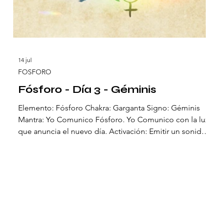
14 jul
FOSFORO
Fósforo - Día 3 - Géminis
Elemento: Fósforo Chakra: Garganta Signo: Géminis
Mantra: Yo Comunico Fósforo. Yo Comunico con la luz
que anuncia el nuevo día. Activación: Emitir un sonido
sencillo (ah). El tercer día el Fósforo toma voz. Desde la
u
alquimia antigua fue llamado ‘estrella de la mañana’,
porque brillaba en la oscuridad anunciando el nuevo
día. Su claridad no es solo materia: es palabra, es
anuncio, es despertar. Géminis lo recibe como
a
mensaje. El Fósforo nos recuerda que la luz no solo se
guard