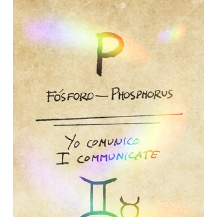
Aluminio
Silicio
Fosforo
Azufre