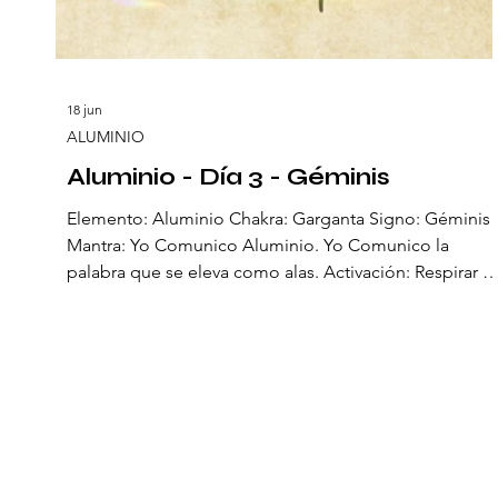
18 jun
ALUMINIO
Aluminio - Día 3 - Géminis
Elemento: Aluminio Chakra: Garganta Signo: Géminis
Mantra: Yo Comunico Aluminio. Yo Comunico la
palabra que se eleva como alas. Activación: Respirar y
emitir un sonido breve, dejando vibrar la voz. El tercer
día, el Aluminio se convierte en palabra. Sus
aleaciones hacen posible levantar estructuras, puentes
y aviones, como si fueran alas que se alzan en el aire.
Es metal que habla en construcciones visibles, pero
también en la comunicación invisible de la energía qu
conduce.