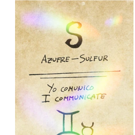
Flúor
Sodio
Neón
Magnesio